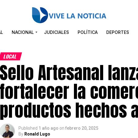
AL
NACIONAL
JUDICIALES
POLÍTICA
DEPORTES
LOCAL
Sello Artesanal lanz
fortalecer la comer
productos hechos 
Published
1 año ago
on
febrero 20, 2025
By
Ronald Lugo