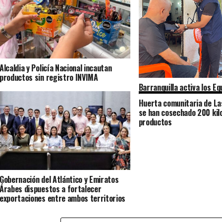
Alcaldia y Policía Nacional incautan
productos sin registro INVIMA
Barranquilla activa los E
de Salud para fortalecer 
Huerta comunitaria de La
primaria
se han cosechado 200 ki
productos
Gobernación del Atlántico y Emiratos
Árabes dispuestos a fortalecer
exportaciones entre ambos territorios