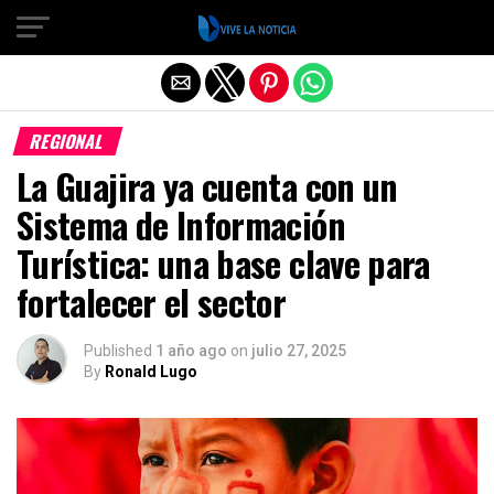
Salir de la versión móvil
REGIONAL
La Guajira ya cuenta con un
Sistema de Información
Turística: una base clave para
fortalecer el sector
Published
1 año ago
on
julio 27, 2025
By
Ronald Lugo