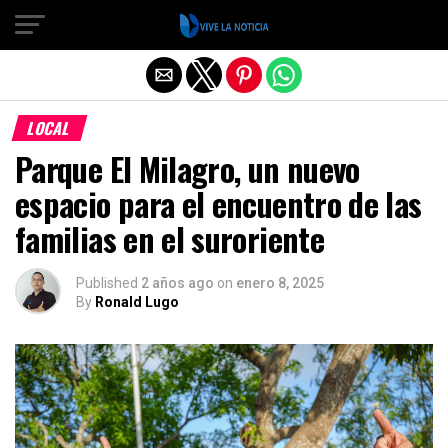
Salir de la versión móvil
LOCAL
Parque El Milagro, un nuevo
espacio para el encuentro de las
familias en el suroriente
Published
2 años ago
on
enero 8, 2025
By
Ronald Lugo