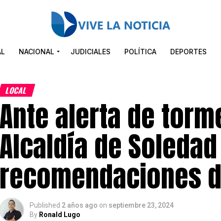
AL
NACIONAL
JUDICIALES
POLÍTICA
DEPORTES
LOCAL
Ante alerta de torm
Alcaldía de Soledad
recomendaciones d
Published
2 años ago
on
septiembre 23, 2024
By
Ronald Lugo