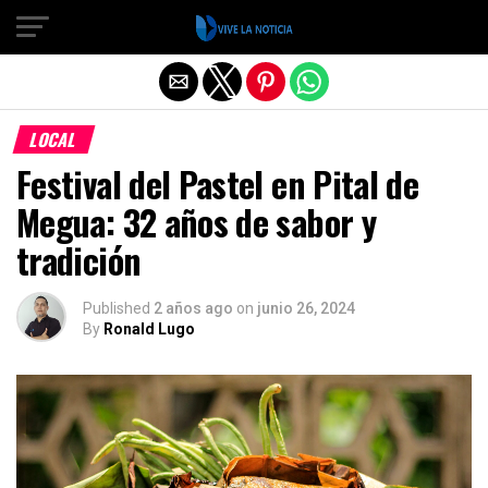
Salir de la versión móvil
LOCAL
Festival del Pastel en Pital de
Megua: 32 años de sabor y
tradición
Published
2 años ago
on
junio 26, 2024
By
Ronald Lugo