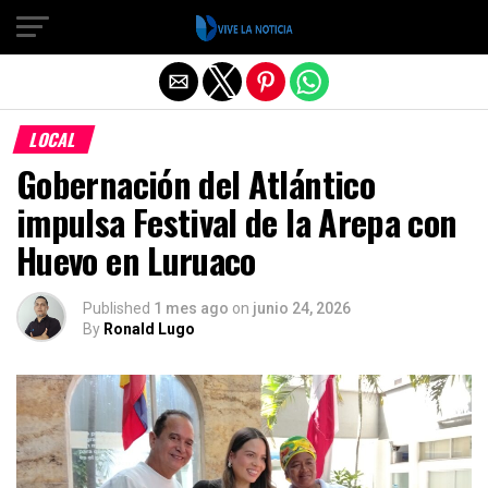
Salir de la versión móvil
LOCAL
Gobernación del Atlántico
impulsa Festival de la Arepa con
Huevo en Luruaco
Published
1 mes ago
on
junio 24, 2026
By
Ronald Lugo