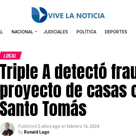
AL
NACIONAL
JUDICIALES
POLÍTICA
DEPORTES
LOCAL
Triple A detectó fr
proyecto de casas 
Santo Tomás
Published
2 años ago
on
febrero 16, 2024
By
Ronald Lugo