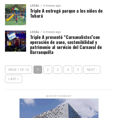
LOCAL
5 meses ago
Triple A entregó parque a los niños de
Tubará
LOCAL
6 meses ago
Triple A presentó “Carnavalistos”con
operación de aseo, sostenibilidad y
patrimonio al servicio del Carnaval de
Barranquilla
PAGE 1 OF 14
1
2
3
4
5
NEXT ›
LAST »
ADVERTISEMENT