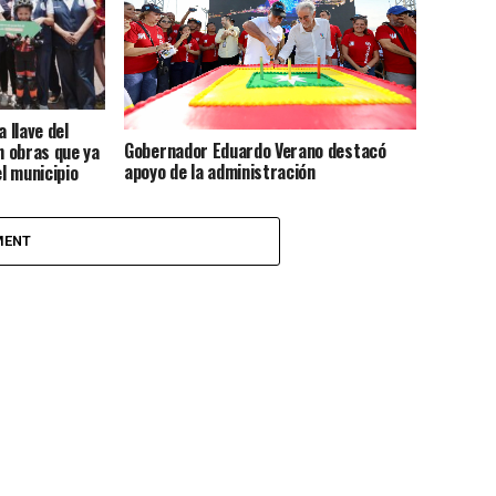
 llave del
Gobernador Eduardo Verano destacó
n obras que ya
apoyo de la administración
l municipio
departamental al desarrollo de
Barranquilla
MENT