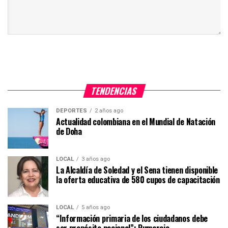
TENDENCIAS
DEPORTES
2 años ago
Actualidad colombiana en el Mundial de Natación
de Doha
LOCAL
3 años ago
La Alcaldía de Soledad y el Sena tienen disponible
la oferta educativa de 580 cupos de capacitación
LOCAL
5 años ago
“Información primaria de los ciudadanos debe
ser propósito nacional”: Pumarejo