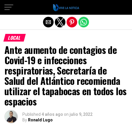
Salir de la versión móvil
LOCAL
Ante aumento de contagios de
Covid-19 e infecciones
respiratorias, Secretaría de
Salud del Atlántico recomienda
utilizar el tapabocas en todos los
espacios
Published
4 años ago
on
julio 9, 2022
By
Ronald Lugo