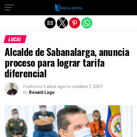
Salir de la versión móvil
LOCAL
Alcalde de Sabanalarga, anuncia
proceso para lograr tarifa
diferencial
Published
5 años ago
on
octubre 7, 2021
By
Ronald Lugo