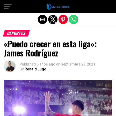
Salir de la versión móvil
DEPORTES
«Puedo crecer en esta liga»:
James Rodríguez
Published
5 años ago
on
septiembre 23, 2021
By
Ronald Lugo