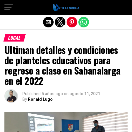
Salir de la versión móvil
LOCAL
Ultiman detalles y condiciones
de planteles educativos para
regreso a clase en Sabanalarga
en el 2022
Published
5 años ago
on
agosto 11, 2021
By
Ronald Lugo