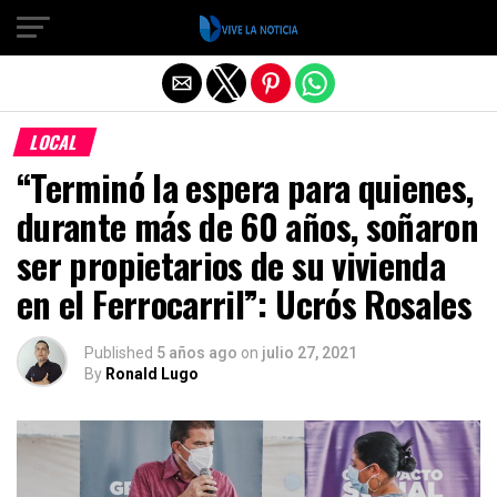
Salir de la versión móvil
LOCAL
“Terminó la espera para quienes,
durante más de 60 años, soñaron
ser propietarios de su vivienda
en el Ferrocarril”: Ucrós Rosales
Published
5 años ago
on
julio 27, 2021
By
Ronald Lugo