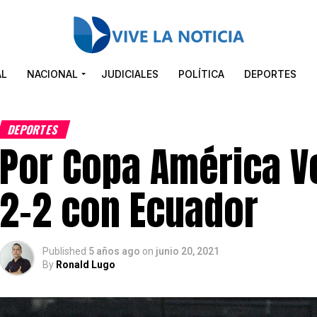
AL
NACIONAL
JUDICIALES
POLÍTICA
DEPORTES
DEPORTES
Por Copa América 
2-2 con Ecuador
Published
5 años ago
on
junio 20, 2021
By
Ronald Lugo