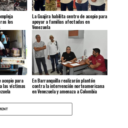
ompleja
La Guajira habilita centro de acopio para
ras los
apoyar a familias afectadas en
s
Venezuela
e acopio para
En Barranquilla realizarán plantón
a las víctimas
contra la intervención norteamericana
ezuela
en Venezuela y amenaza a Colombia
MENT