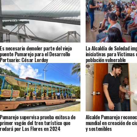
Es necesario demoler parte del viejo
La Alcaldía de Soledad im
puente Pumarejo para el Desarrollo
iniciativas para Víctimas 
Portuario: César Lorduy
población vulnerable
Pumarejo supervisa prueba exitosa de
Alcalde Pumarejo reconoc
primer vagón del tren turístico que
mundial en creación de ci
rodará por Las Flores en 2024
y sostenibles