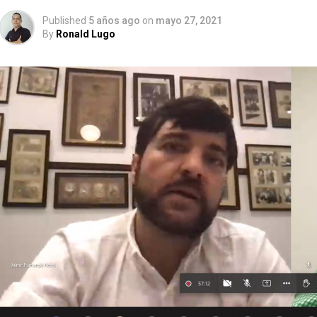
Published
5 años ago
on
mayo 27, 2021
By
Ronald Lugo