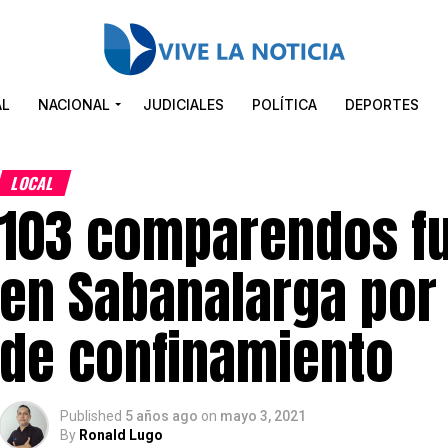
AL
NACIONAL
JUDICIALES
POLÍTICA
DEPORTES
LOCAL
103 comparendos f
en Sabanalarga por
de confinamiento
Published
5 años ago
on
mayo 3, 2021
By
Ronald Lugo