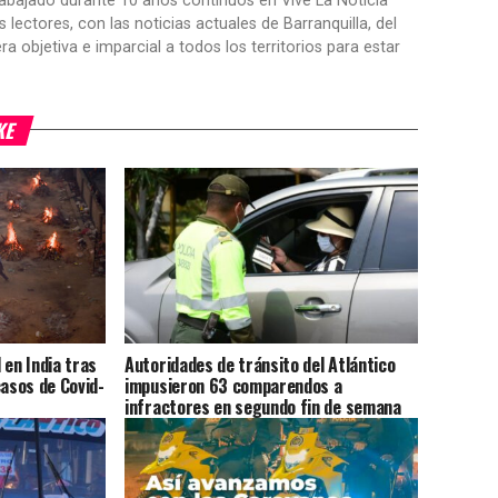
trabajado durante 10 años continuos en Vive La Noticia
ctores, con las noticias actuales de Barranquilla, del
objetiva e imparcial a todos los territorios para estar
KE
 en India tras
Autoridades de tránsito del Atlántico
casos de Covid-
impusieron 63 comparendos a
infractores en segundo fin de semana
de aislamiento