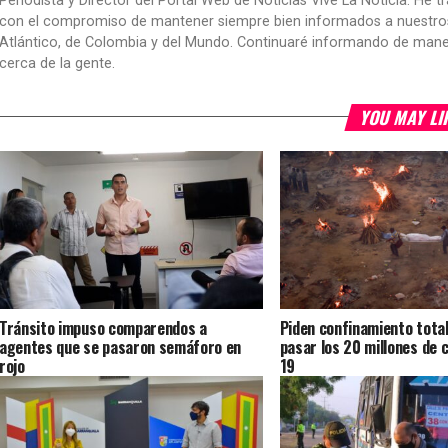
Periodista y Director del Portal Web de Noticias Vive La Noticia. He 
con el compromiso de mantener siempre bien informados a nuestros le
Atlántico, de Colombia y del Mundo. Continuaré informando de manera 
cerca de la gente.
YOU MAY LI
Tránsito impuso comparendos a
Piden confinamiento total
agentes que se pasaron semáforo en
pasar los 20 millones de 
rojo
19