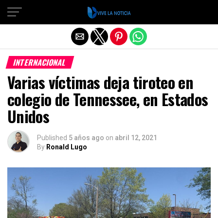
Salir de la versión móvil
INTERNACIONAL
Varias víctimas deja tiroteo en
colegio de Tennessee, en Estados
Unidos
Published
5 años ago
on
abril 12, 2021
By
Ronald Lugo