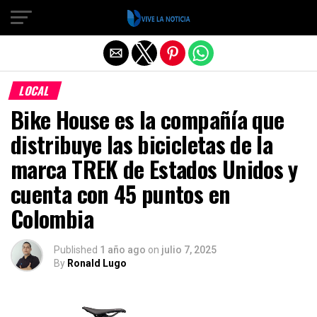
Salir de la versión móvil
LOCAL
Bike House es la compañía que
distribuye las bicicletas de la
marca TREK de Estados Unidos y
cuenta con 45 puntos en
Colombia
Published
1 año ago
on
julio 7, 2025
By
Ronald Lugo