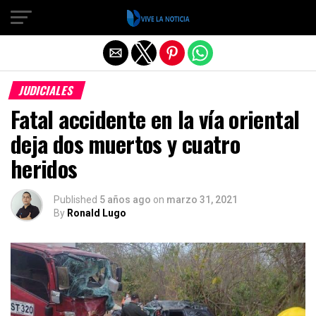
Salir de la versión móvil
JUDICIALES
Fatal accidente en la vía oriental
deja dos muertos y cuatro
heridos
Published
5 años ago
on
marzo 31, 2021
By
Ronald Lugo