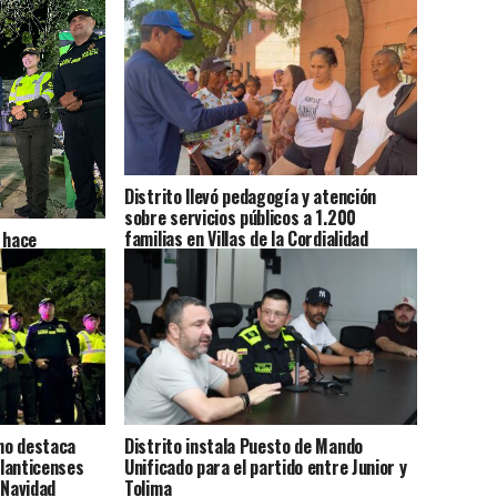
Distrito llevó pedagogía y atención
sobre servicios públicos a 1.200
familias en Villas de la Cordialidad
 hace
asos de
lvora
no destaca
Distrito instala Puesto de Mando
lanticenses
Unificado para el partido entre Junior y
 Navidad
Tolima