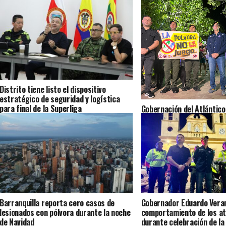
Distrito tiene listo el dispositivo
estratégico de seguridad y logística
para final de la Superliga
Gobernación del Atlántico
seguimiento riguroso a c
menores quemados por pó
Barranquilla reporta cero casos de
Gobernador Eduardo Vera
lesionados con pólvora durante la noche
comportamiento de los at
de Navidad
durante celebración de la