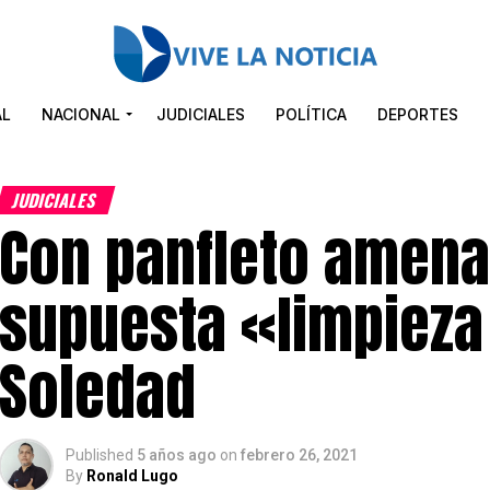
AL
NACIONAL
JUDICIALES
POLÍTICA
DEPORTES
JUDICIALES
Con panfleto amena
supuesta «limpieza
Soledad
Published
5 años ago
on
febrero 26, 2021
By
Ronald Lugo