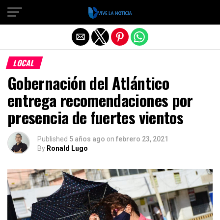
Salir de la versión móvil
LOCAL
Gobernación del Atlántico
entrega recomendaciones por
presencia de fuertes vientos
Published
5 años ago
on
febrero 23, 2021
By
Ronald Lugo