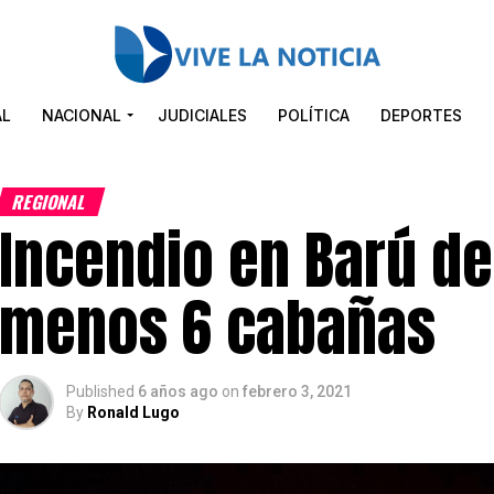
AL
NACIONAL
JUDICIALES
POLÍTICA
DEPORTES
REGIONAL
Incendio en Barú de
menos 6 cabañas
Published
6 años ago
on
febrero 3, 2021
By
Ronald Lugo