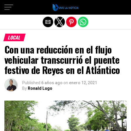
Salir de la versión móvil
LOCAL
Con una reducción en el flujo
vehicular transcurrió el puente
festivo de Reyes en el Atlántico
Published
6 años ago
on
enero 12, 2021
By
Ronald Lugo