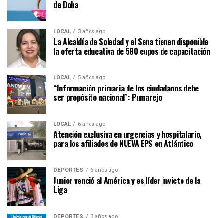
de Doha
LOCAL
3 años ago
La Alcaldía de Soledad y el Sena tienen disponible
la oferta educativa de 580 cupos de capacitación
LOCAL
5 años ago
“Información primaria de los ciudadanos debe
ser propósito nacional”: Pumarejo
LOCAL
6 años ago
Atención exclusiva en urgencias y hospitalario,
para los afiliados de NUEVA EPS en Atlántico
DEPORTES
6 años ago
Junior venció al América y es líder invicto de la
Liga
DEPORTES
3 años ago