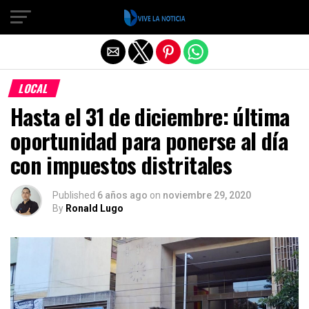
Salir de la versión móvil
LOCAL
Hasta el 31 de diciembre: última
oportunidad para ponerse al día
con impuestos distritales
Published
6 años ago
on
noviembre 29, 2020
By
Ronald Lugo