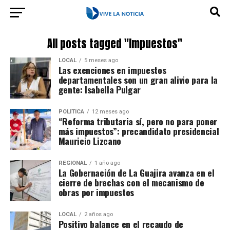
All posts tagged "Impuestos"
LOCAL
5 meses ago
Las exenciones en impuestos
departamentales son un gran alivio para la
gente: Isabella Pulgar
POLÍTICA
12 meses ago
“Reforma tributaria sí, pero no para poner
más impuestos”: precandidato presidencial
Mauricio Lizcano
REGIONAL
1 año ago
La Gobernación de La Guajira avanza en el
cierre de brechas con el mecanismo de
obras por impuestos
LOCAL
2 años ago
Positivo balance en el recaudo de