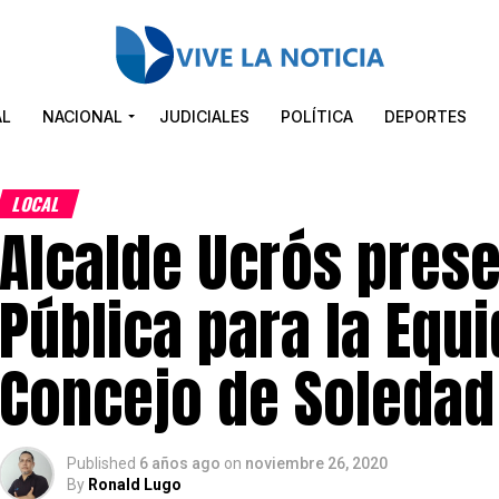
AL
NACIONAL
JUDICIALES
POLÍTICA
DEPORTES
LOCAL
Alcalde Ucrós prese
Pública para la Equ
Concejo de Soledad
Published
6 años ago
on
noviembre 26, 2020
By
Ronald Lugo