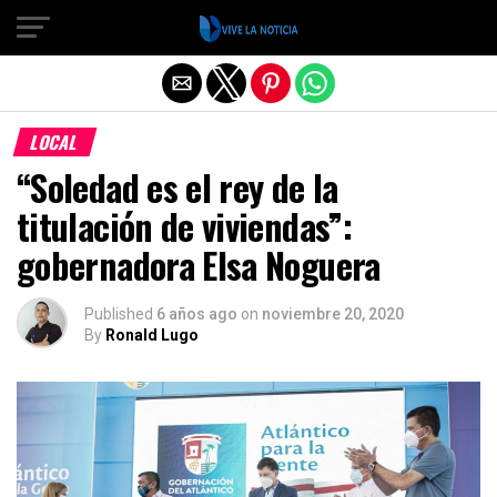
Salir de la versión móvil
LOCAL
“Soledad es el rey de la
titulación de viviendas”:
gobernadora Elsa Noguera
Published
6 años ago
on
noviembre 20, 2020
By
Ronald Lugo