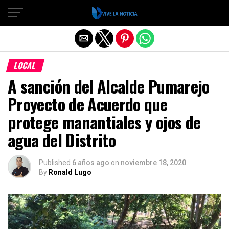
Salir de la versión móvil
LOCAL
A sanción del Alcalde Pumarejo
Proyecto de Acuerdo que
protege manantiales y ojos de
agua del Distrito
Published
6 años ago
on
noviembre 18, 2020
By
Ronald Lugo