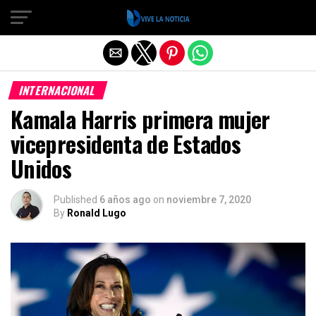
Salir de la versión móvil
INTERNACIONAL
Kamala Harris primera mujer
vicepresidenta de Estados
Unidos
Published
6 años ago
on
noviembre 7, 2020
By
Ronald Lugo