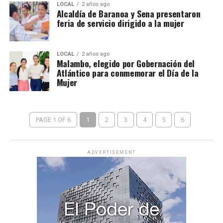
LOCAL
2 años ago
Alcaldía de Baranoa y Sena presentaron
feria de servicio dirigido a la mujer
LOCAL
2 años ago
Malambo, elegido por Gobernación del
Atlántico para conmemorar el Día de la
Mujer
PAGE 1 OF 6
1
2
3
4
5
6
ADVERTISEMENT