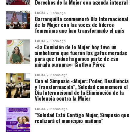
Derechos de la Mujer con agenda integral
LOCAL
1 año ago
Barranquilla conmemoró Día Internacional
de la Mujer con las voces de líderes
femeninas que han transformado el país
LOCAL
1 año ago
«La Comisión de la Mujer hoy tuvo un
simbolismo que fueron las gafas moradas
para que todos hagamos parte de esa
mirada purpura»: Cinthya Pérez
LOCAL
2 años ago
Con el Simposio «Mujer: Poder, Resiliencia
y Transformación”, Soledad conmemoró el
Día Internacional de la Eliminación de la
Violencia contra la Mujer
LOCAL
2 años ago
“Soledad Está Contigo Mujer, Simposio que
realizará el municipio mañana”