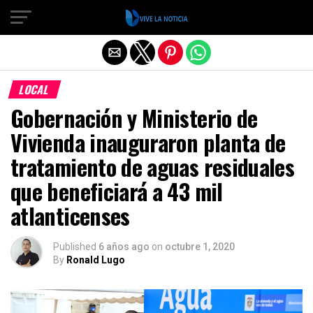
Salir de la versión móvil
LOCAL
Gobernación y Ministerio de
Vivienda inauguraron planta de
tratamiento de aguas residuales
que beneficiará a 43 mil
atlanticenses
Published
6 años ago
on
octubre 1, 2020
By
Ronald Lugo