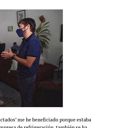
ctados’ me he beneficiado porque estaba
mpresa de refrigeración, también se ha