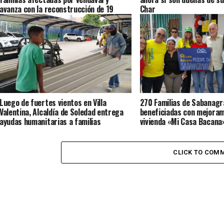
avanza con la reconstrucción de 19
Char
viviendas
Luego de fuertes vientos en Villa
270 Familias de Sabanag
Valentina, Alcaldía de Soledad entrega
beneficiadas con mejoram
ayudas humanitarias a familias
vivienda «Mi Casa Bacana
afectadas
CLICK TO COM