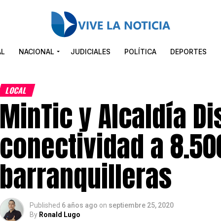
AL
NACIONAL
JUDICIALES
POLÍTICA
DEPORTES
LOCAL
MinTic y Alcaldía Dis
conectividad a 8.50
barranquilleras
Published
6 años ago
on
septiembre 25, 2020
By
Ronald Lugo