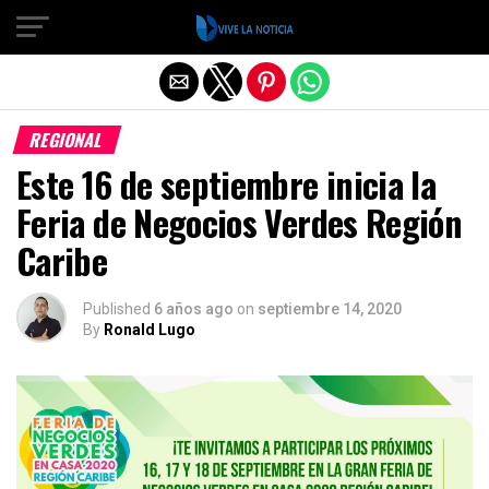
Salir de la versión móvil
REGIONAL
Este 16 de septiembre inicia la
Feria de Negocios Verdes Región
Caribe
Published
6 años ago
on
septiembre 14, 2020
By
Ronald Lugo