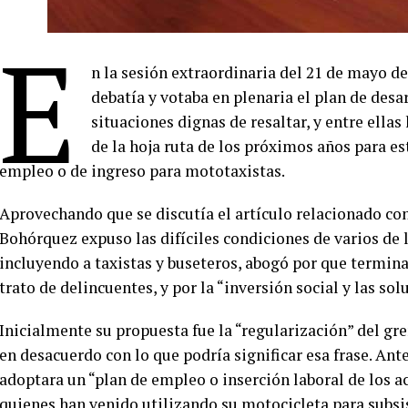
E
n la sesión extraordinaria del 21 de mayo d
debatía y votaba en plenaria el plan de desa
situaciones dignas de resaltar, y entre ellas
de la hoja ruta de los próximos años para es
empleo o de ingreso para mototaxistas.
Aprovechando que se discutía el artículo relacionado con
Bohórquez expuso las difíciles condiciones de varios de 
incluyendo a taxistas y buseteros, abogó por que terminar
trato de delincuentes, y por la “inversión social y las so
Inicialmente su propuesta fue la “regularización” del gr
en desacuerdo con lo que podría significar esa frase. An
adoptara un “plan de empleo o inserción laboral de los 
quienes han venido utilizando su motocicleta para subsis