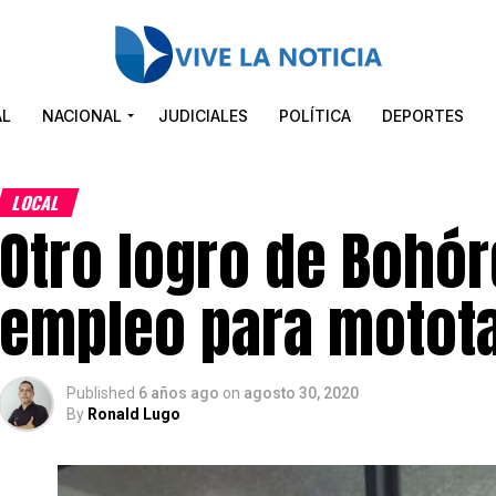
AL
NACIONAL
JUDICIALES
POLÍTICA
DEPORTES
LOCAL
Otro logro de Bohór
empleo para motota
Published
6 años ago
on
agosto 30, 2020
By
Ronald Lugo