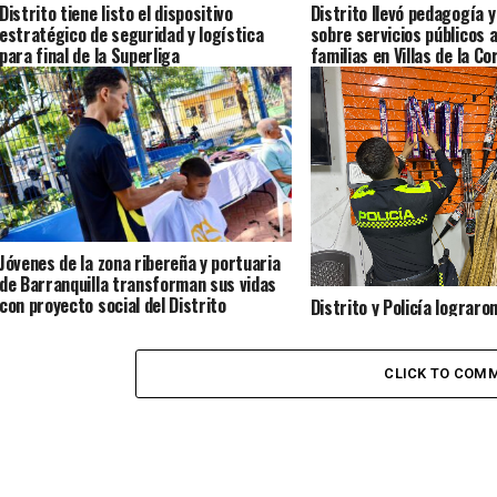
Distrito tiene listo el dispositivo
Distrito llevó pedagogía 
estratégico de seguridad y logística
sobre servicios públicos 
para final de la Superliga
familias en Villas de la Co
Jóvenes de la zona ribereña y portuaria
de Barranquilla transforman sus vidas
con proyecto social del Distrito
Distrito y Policía lograro
de más de 500 kilos de pó
serían vendidos en esta 
CLICK TO COM