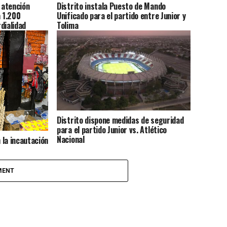
y atención
Distrito instala Puesto de Mando
a 1.200
Unificado para el partido entre Junior y
rdialidad
Tolima
Distrito dispone medidas de seguridad
para el partido Junior vs. Atlético
Nacional
n la incautación
lvora que
temporada
MENT