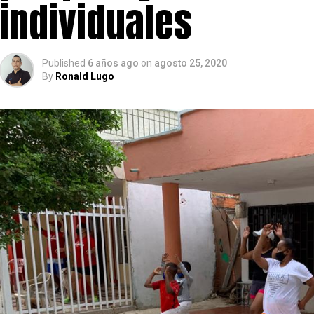
individuales
Published
6 años ago
on
agosto 25, 2020
By
Ronald Lugo