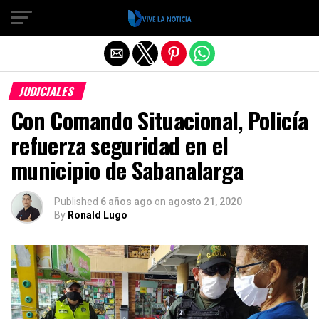
Salir de la versión móvil
JUDICIALES
Con Comando Situacional, Policía
refuerza seguridad en el
municipio de Sabanalarga
Published
6 años ago
on
agosto 21, 2020
By
Ronald Lugo