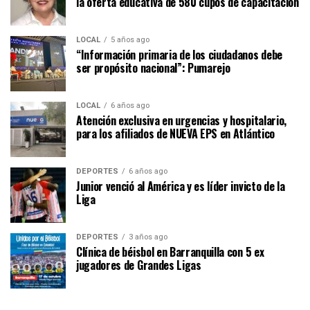
la oferta educativa de 580 cupos de capacitación
LOCAL
5 años ago
“Información primaria de los ciudadanos debe
ser propósito nacional”: Pumarejo
LOCAL
6 años ago
Atención exclusiva en urgencias y hospitalario,
para los afiliados de NUEVA EPS en Atlántico
DEPORTES
6 años ago
Junior venció al América y es líder invicto de la
Liga
DEPORTES
3 años ago
Clínica de béisbol en Barranquilla con 5 ex
jugadores de Grandes Ligas