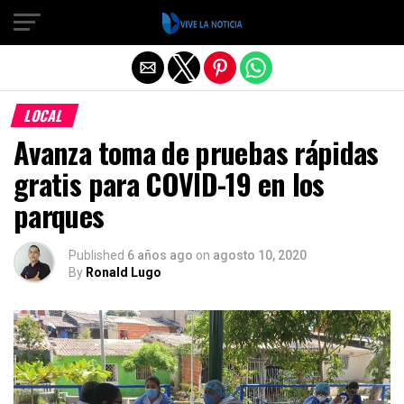
Salir de la versión móvil
LOCAL
Avanza toma de pruebas rápidas
gratis para COVID-19 en los
parques
Published
6 años ago
on
agosto 10, 2020
By
Ronald Lugo