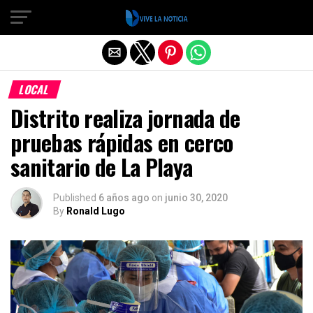
Salir de la versión móvil
LOCAL
Distrito realiza jornada de
pruebas rápidas en cerco
sanitario de La Playa
Published
6 años ago
on
junio 30, 2020
By
Ronald Lugo