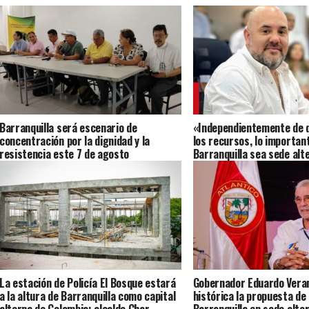
Barranquilla será escenario de
«Independientemente de 
concentración por la dignidad y la
los recursos, lo importan
resistencia este 7 de agosto
Barranquilla sea sede alte
Presidencia»: Villafañez 
La estación de Policía El Bosque estará
Gobernador Eduardo Veran
a la altura de Barranquilla como capital
histórica la propuesta de