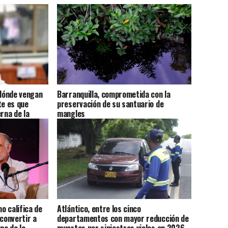
dónde vengan
Barranquilla, comprometida con la
te es que
preservación de su santuario de
rna de la
mangles
Jabba
o califica de
Atlántico, entre los cinco
 convertir a
departamentos con mayor reducción de