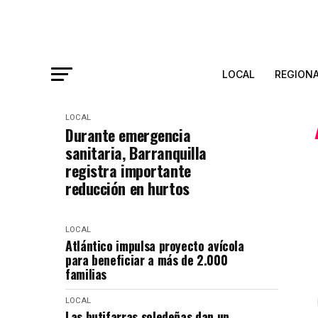
LOCAL
REGION
LOCAL
Durante emergencia
sanitaria, Barranquilla
registra importante
reducción en hurtos
LOCAL
Atlántico impulsa proyecto avícola
para beneficiar a más de 2.000
familias
LOCAL
Las butifarras soledeñas dan un