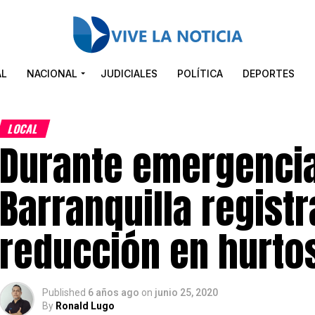
AL
NACIONAL
JUDICIALES
POLÍTICA
DEPORTES
LOCAL
Durante emergencia 
Barranquilla regist
reducción en hurto
Published
6 años ago
on
junio 25, 2020
By
Ronald Lugo