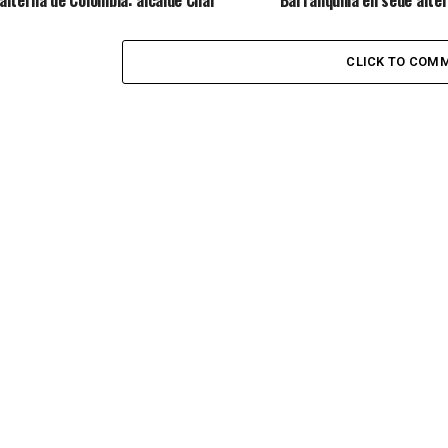
alterna de Colombia: alcalde Char
Barranquilla en sede alter
Presidencia de la Repúbli
CLICK TO COM