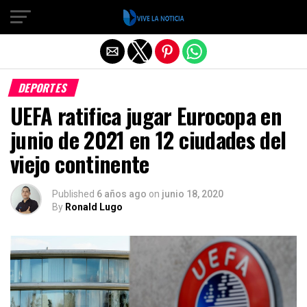
Salir de la versión móvil
DEPORTES
UEFA ratifica jugar Eurocopa en
junio de 2021 en 12 ciudades del
viejo continente
Published
6 años ago
on
junio 18, 2020
By
Ronald Lugo