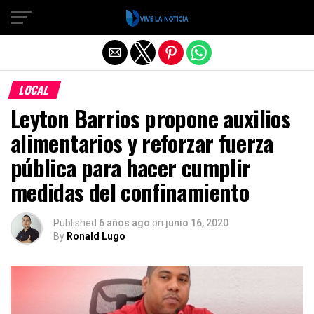
Salir de la versión móvil
LOCAL
Leyton Barrios propone auxilios
alimentarios y reforzar fuerza
pública para hacer cumplir
medidas del confinamiento
Published
6 años ago
on
junio 16, 2020
By
Ronald Lugo