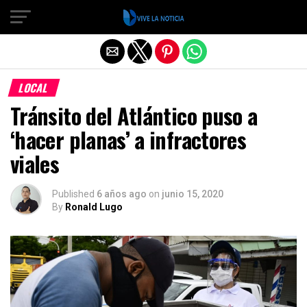
Salir de la versión móvil
LOCAL
Tránsito del Atlántico puso a
‘hacer planas’ a infractores
viales
Published
6 años ago
on
junio 15, 2020
By
Ronald Lugo