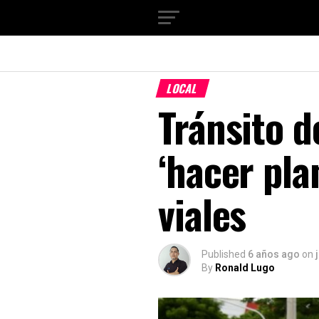
LOCAL
Tránsito d
‘hacer pla
viales
Published
6 años ago
on
By
Ronald Lugo