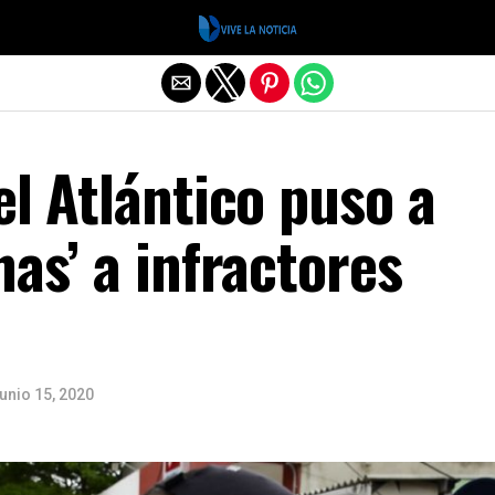
Salir de la versión móvil
el Atlántico puso a
nas’ a infractores
junio 15, 2020