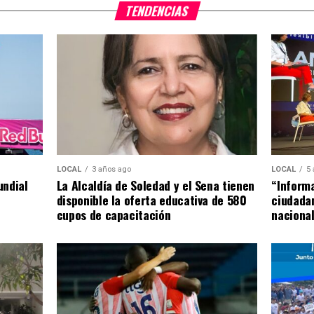
TENDENCIAS
LOCAL
5
LOCAL
3 años ago
“Informa
undial
La Alcaldía de Soledad y el Sena tienen
ciudada
disponible la oferta educativa de 580
naciona
cupos de capacitación