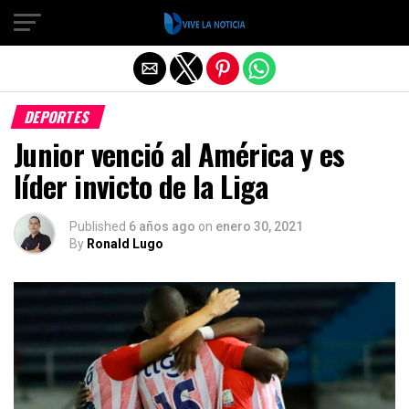
Salir de la versión móvil
DEPORTES
Junior venció al América y es
líder invicto de la Liga
Published
6 años ago
on
enero 30, 2021
By
Ronald Lugo