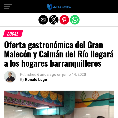
Salir de la versión móvil
LOCAL
Oferta gastronómica del Gran
Malecón y Caimán del Río llegará
a los hogares barranquilleros
Published
6 años ago
on
junio 14, 2020
By
Ronald Lugo