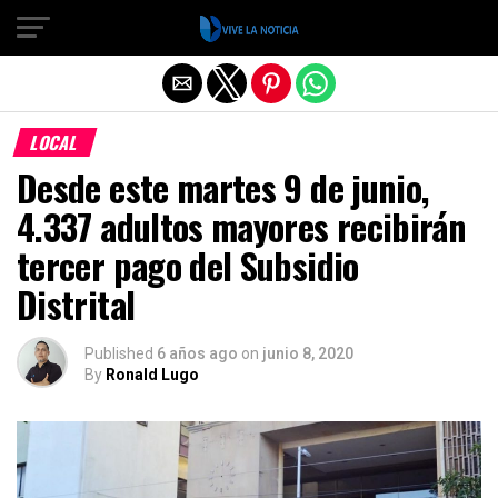
Salir de la versión móvil
LOCAL
Desde este martes 9 de junio,
4.337 adultos mayores recibirán
tercer pago del Subsidio
Distrital
Published
6 años ago
on
junio 8, 2020
By
Ronald Lugo