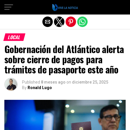
Salir de la versión móvil
LOCAL
Gobernación del Atlántico alerta
sobre cierre de pagos para
trámites de pasaporte este año
Published
8 meses ago
on
diciembre 25, 2025
By
Ronald Lugo