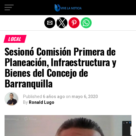
Salir de la versión móvil
LOCAL
Sesionó Comisión Primera de
Planeación, Infraestructura y
Bienes del Concejo de
Barranquilla
Published
6 años ago
on
mayo 6, 2020
By
Ronald Lugo